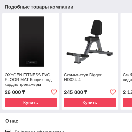
Подобные товары компании
OXYGEN FITNESS PVC
Скамья-стул Digger
Сгиб
FLOOR MAT Коврик под
HD024-4
сидя
кардио тренажеры
(203*102см)
26 000
245 000
2 1
₸
₸
Купить
Купить
О нас