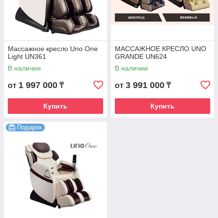
Массажное кресло Uno One
МАССАЖНОЕ КРЕСЛО UNO
Light UN361
GRANDE UN624
В наличии
В наличии
1 997 000
3 991 000
от
₸
от
₸
Купить
Купить
Подарок