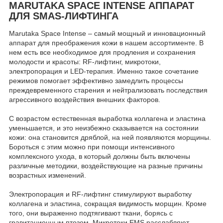
MARUTAKA SPACE INTENSE АППАРАТ
ДЛЯ SMAS-ЛИФТИНГА
Marutaka Space Intense – самый мощный и инновационный
аппарат для преображения кожи в нашем ассортименте. В
нем есть все необходимое для продления и сохранения
молодости и красоты: RF-лифтинг, микротоки,
электропорация и LED-терапия. Именно такое сочетание
режимов помогает эффективно замедлить процессы
преждевременного старения и нейтрализовать последствия
агрессивного воздействия внешних факторов.
С возрастом естественная выработка коллагена и эластина
уменьшается, и это неизбежно сказывается на состоянии
кожи: она становится дряблой, на ней появляются морщины.
Бороться с этим можно при помощи интенсивного
комплексного ухода, в который должны быть включены
различные методики, воздействующие на разные причины
возрастных изменений.
Электропорация и RF-лифтинг стимулируют выработку
коллагена и эластина, сокращая видимость морщин. Кроме
того, они выраженно подтягивают ткани, борясь с
гравитационным птозом. Микротоки EMS расслабляют