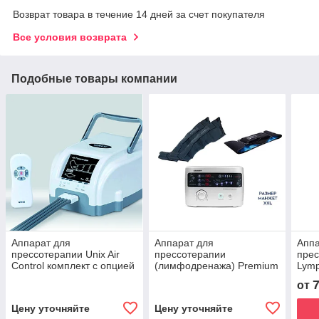
Возврат товара в течение 14 дней за счет покупателя
Все условия возврата
Подобные товары компании
Аппарат для
Аппарат для
Аппа
прессотерапии Unix Air
прессотерапии
прес
Control комплект с опцией
(лимфодренажа) Premium
Lymp
рука
Medical LX9 (Lympha-
от
sys9)+манжеты для
ног(XXL) +термо-бандаж
Цену уточняйте
Цену уточняйте