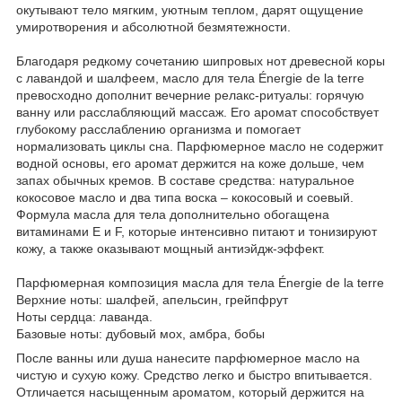
окутывают тело мягким, уютным теплом, дарят ощущение
умиротворения и абсолютной безмятежности.
Благодаря редкому сочетанию шипровых нот древесной коры
с лавандой и шалфеем, масло для тела Énergie de la terre
превосходно дополнит вечерние релакс-ритуалы: горячую
ванну или расслабляющий массаж. Его аромат способствует
глубокому расслаблению организма и помогает
нормализовать циклы сна. Парфюмерное масло не содержит
водной основы, его аромат держится на коже дольше, чем
запах обычных кремов. В составе средства: натуральное
кокосовое масло и два типа воска – кокосовый и соевый.
Формула масла для тела дополнительно обогащена
витаминами Е и F, которые интенсивно питают и тонизируют
кожу, а также оказывают мощный антиэйдж-эффект.
Парфюмерная композиция масла для тела Énergie de la terre
Верхние ноты: шалфей, апельсин, грейпфрут
Ноты сердца: лаванда.
Базовые ноты: дубовый мох, амбра, бобы
После ванны или душа нанесите парфюмерное масло на
чистую и сухую кожу. Средство легко и быстро впитывается.
Отличается насыщенным ароматом, который держится на