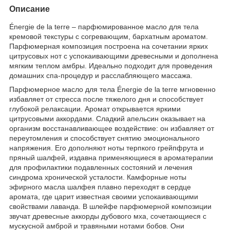
Описание
Énergie de la terre – парфюмированное масло для тела
кремовой текстуры с согревающим, бархатным ароматом.
Парфюмерная композиция построена на сочетании ярких
цитрусовых нот с успокаивающими древесными и дополнена
мягким теплом амбры. Идеально подходит для проведения
домашних спа-процедур и расслабляющего массажа.
Парфюмерное масло для тела Énergie de la terre мгновенно
избавляет от стресса после тяжелого дня и способствует
глубокой релаксации. Аромат открывается яркими
цитрусовыми аккордами. Сладкий апельсин оказывает на
организм восстанавливающее воздействие: он избавляет от
переутомления и способствует снятию эмоционального
напряжения. Его дополняют ноты терпкого грейпфрута и
пряный шалфей, издавна применяющиеся в ароматерапии
для профилактики подавленных состояний и лечения
синдрома хронической усталости. Камфорные ноты
эфирного масла шалфея плавно переходят в сердце
аромата, где царит известная своими успокаивающими
свойствами лаванда. В шлейфе парфюмерной композиции
звучат древесные аккорды дубового мха, сочетающиеся с
мускусной амброй и травяными нотами бобов. Они