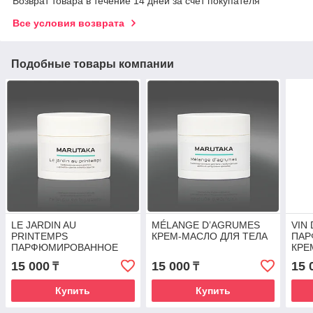
Возврат товара в течение 14 дней за счет покупателя
Все условия возврата
Подобные товары компании
LE JARDIN AU
MÉLANGE D’AGRUMES
VIN
PRINTEMPS
КРЕМ-МАСЛО ДЛЯ ТЕЛА
ПАР
ПАРФЮМИРОВАННОЕ
КРЕ
КРЕМ-МАСЛО ДЛЯ ТЕЛА
15 000
15 000
15 
₸
₸
Купить
Купить