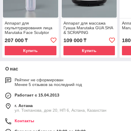
Аппарат для
Аппарат для массажа
Аппа
скульптурирования лица
Гуаша Marutaka GUA SHA
Maru
Marutaka Face Sculptor
& SCRAPING
207 000
109 000
180
₸
₸
Купить
Купить
О нас
Рейтинг не сформирован
Менее 5 отзывов за последний год
Работает с 15.04.2013
г. Астана
ул. Токпанова, дом 20, НП 6, Астана, Казахстан
Контакты