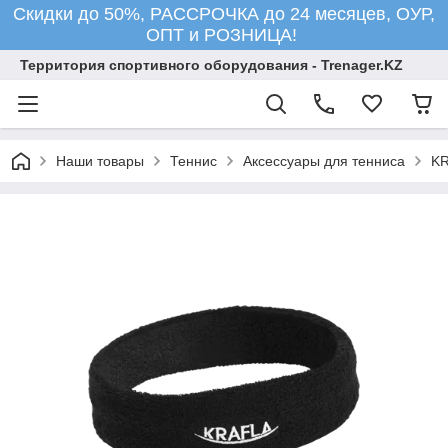
Скидки до 50%, РАССРОЧКА до 24 месяцев, ОУР,
ОПТ и РОЗНИЦА!
Территория спортивного оборудования - Trenager.KZ
Наши товары
Теннис
Аксессуары для тенниса
KR