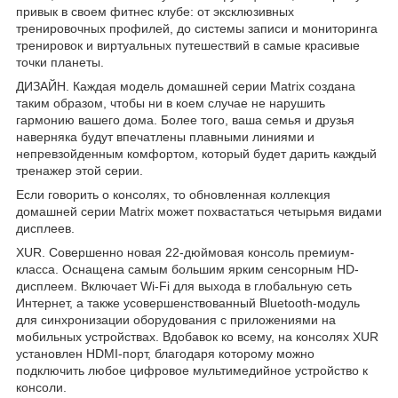
привык в своем фитнес клубе: от эксклюзивных
тренировочных профилей, до системы записи и мониторинга
тренировок и виртуальных путешествий в самые красивые
точки планеты.
ДИЗАЙН. Каждая модель домашней серии Matrix создана
таким образом, чтобы ни в коем случае не нарушить
гармонию вашего дома. Более того, ваша семья и друзья
наверняка будут впечатлены плавными линиями и
непревзойденным комфортом, который будет дарить каждый
тренажер этой серии.
Если говорить о консолях, то обновленная коллекция
домашней серии Matrix может похвастаться четырьмя видами
дисплеев.
XUR. Совершенно новая 22-дюймовая консоль премиум-
класса. Оснащена самым большим ярким сенсорным HD-
дисплеем. Включает Wi-Fi для выхода в глобальную сеть
Интернет, а также усовершенствованный Bluetooth-модуль
для синхронизации оборудования с приложениями на
мобильных устройствах. Вдобавок ко всему, на консолях XUR
установлен HDMI-порт, благодаря которому можно
подключить любое цифровое мультимедийное устройство к
консоли.