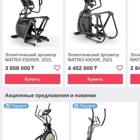
Эллиптический эргометр
Эллиптический эргометр
Элли
MATRIX E50XER, 2021
MATRIX A30XIR, 2021
MAT
3 658 000
4 452 000
2 8
₸
₸
Купить
Купить
Акционные предложения и новинки
Подарок
Подарок