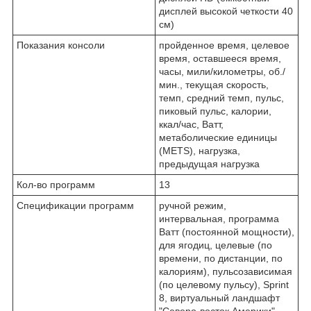
дисплей высокой четкости 40
см)
Показания консоли
пройденное время, целевое
время, оставшееся время,
часы, мили/километры, об./
мин., текущая скорость,
темп, средний темп, пульс,
пиковый пульс, калории,
ккал/час, Ватт,
метаболические единицы
(METS), нагрузка,
предыдущая нагрузка
Кол-во программ
13
Спецификации программ
ручной режим,
интервальная, программа
Ватт (постоянной мощности),
для ягодиц, целевые (по
времени, по дистанции, по
калориям), пульсозависимая
(по целевому пульсу), Sprint
8, виртуальный ландшафт