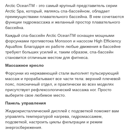
Arctic Ocean
TM
- это самый крупный представитель серии
Arctic Spa, который, являясь спа-бассейном, обладает
преимуществами плавательного бассейна. В нем сочетаются
функции гидромассажа и желанный простор плавательного
бассейна.
Каждый спа-бассейн Arctic Ocean
TM
оснащен мощными
форсунками противотока Monsoon и насосом High Efficiency
Aquaflow. Благодаря их работе любые движения в бассейне
требуют больших усилий и, таким образом, спа-бассейн
становится отличным местом для фитнеса.
Массажное кресло
Форсунки из нержавеющей стали выполнят пульсирующий
массаж и прорабатывают все части тела: верхний плечевой
пояс, поясничный отдел, и практически во всех моделях
присутствует рефлексологический массажа ног. Просто
выберите свое любимое место.
Панель управления
Жидкокристаллический дисплей с подсветкой поможет вам
управлять температурой нагрева, гидромассажем,
подсветкой, настроить циклы фильтрации и режим
энергосбережения.