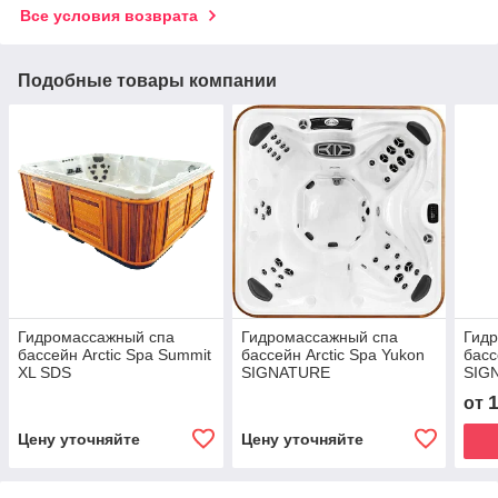
Все условия возврата
Подобные товары компании
Гидромассажный спа
Гидромассажный спа
Гид
бассейн Arctic Spa Summit
бассейн Arctic Spa Yukon
басс
XL SDS
SIGNATURE
SIG
от
Цену уточняйте
Цену уточняйте