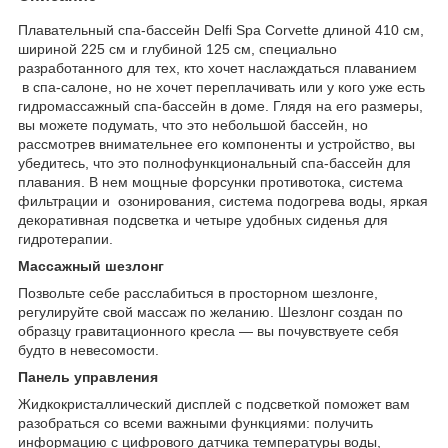
Плавательный спа-бассейн Delfi Spa Corvette длиной 410 см,
шириной 225 см и глубиной 125 см, специально
разработанного для тех, кто хочет наслаждаться плаванием
в спа-салоне, но не хочет переплачивать или у кого уже есть
гидромассажный спа-бассейн в доме. Глядя на его размеры,
вы можете подумать, что это небольшой бассейн, но
рассмотрев внимательнее его компоненты и устройство, вы
убедитесь, что это полнофункциональный спа-бассейн для
плавания. В нем мощные форсунки противотока, система
фильтрации и озонирования, система подогрева воды, яркая
декоративная подсветка и четыре удобных сиденья для
гидротерапии.
Массажный шезлонг
Позвольте себе расслабиться в просторном шезлонге,
регулируйте свой массаж по желанию. Шезлонг создан по
образцу гравитационного кресла — вы почувствуете себя
будто в невесомости.
Панель управления
Жидкокристаллический дисплей с подсветкой поможет вам
разобраться со всеми важными функциями: получить
информацию с цифрового датчика температуры воды,